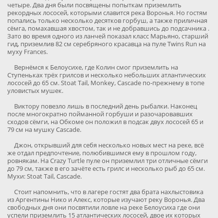
четыре. Два дня были посвящены попыткам приземлить
рекордных лососей, которыми славится река Воронья. Но гостям
попались только несколько десятков горбуш, а также приличная
сёмга, помахавшая хвостом, так и не добравшись до подсачника .
Зато во время одного из ланчей показал класс Марьяно, старший
гид, приземлив 82 см серебряного красавца на пуле Twins Run на
муху Frances.
Вернёмся к Белоусихе, где Колин смог приземлить на
Ступеньках трёх грилсов и несколько небольших атлантических
лососей до 65 см. Stoat Tail, Monkey, Cascade по-прежнему в топе
уловистых мушек.
Виктору повезло лишь в последний день рыбалки. Наконец
после многократно пойманной горбуши и разочаровавших
сходов сёмги, на Обкоме он положил в подсак двух лососей 65 и
79 см на мушку Cascade.
Джон, открывший для себя несколько новых мест на реке, всё
же отдал предпочтение, полюбившимся ему в прошлом году,
ровнякам. На Crazy Turtle пуле он приземлил три отличные сёмги
до 79 см, также в его зачёте есть грилс и несколько рыб до 65 см.
Мухи: Stoat Tail, Cascade.
Стоит напомнить, что в лагере гостят два брата нахлыстовика
из Аргентины Нико и Алекс, которые изучают реку Воронья. Два
свободных дня они посвятили ловле на реке Белоусиха где они
успели приземлить 15 атлантических лососей, двое их которых