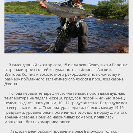
В календарный экватор лета, 15 июля реки Белоусиха и Воронья
встречали троих гостей из туманного альбиона – Англии:
Виктора, Колина и абсолютного рекордсмена по количеству и
размеру пойманного атлантического лосося в прошлом сезоне
Джона.
Погода первые четыре дня стояла тёплая, порой даже душная,
температура не падала ниже 20 градусов, порой и ночью. Конец
недели выдался пасмурным, 10 - 12 градусов тепла. Ветра дули как
с севера, так и с юга. Температура воды колебалась между 14-16
градусами, уровень реки постепенно приходил в норму для этого
времени сезона. Помимо назойливых комаров, появилась
мошкара – без накомарника тяжко.
Из шести дней рыбаки провели на реке Белоусиха только