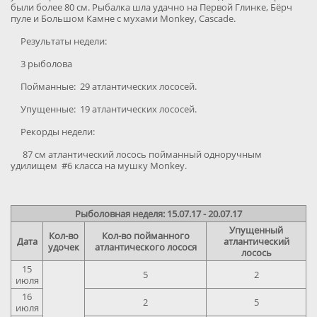
были более 80 см. Рыбалка шла удачно на Первой Глинке, Бёрч
пуле и Большом Камне с мухами Monkey, Cascade.
Результаты недели:
3 рыболова
Пойманные: 29 атлантических лососей.
Упущенные: 19 атлантических лососей.
Рекорды недели:
87 см атлантический лосось пойманный одноручным
удилищем #6 класса на мушку Monkey.
Рыболовная неделя: 15.07.17 - 20.07.17
Упущенный
Кол-во
Кол-во пойманного
Дата
атлантический
удочек
атлантического лосося
лосось
15
5
2
июля
16
2
5
июля