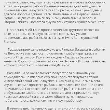
приехал с целью улучшить свои результаты и снова побороться с
этой благородной рыбой. В течение четырёх дней ему удалось
приземлить на Белоусихе также три рыбы, но уже с рекордным
для себя лососем длиной 93 см, пойманным на Первой Глинке.
Остальные две семги были по 65 см и пойманы на Первой и
Второй Глинках. Помогала ему во всех случаях мушка Silver Stoat.
Несколько дней Тони провёл в поисках крупного лосося на
реке Воронья. Практикуя свои спей касты, ему удалось
приземлить две рыбы 85, 88 см на пуле Twins Run, мушка Red
Frances.
Герхард приехал на несколько дней позже. За два дня рыбалки
на Белоусихе ему удалось приземлить 4 рыбы - три грилса и
одного 71 см лосося. При этом сходов у Герхарда было не
меньше. Хорошо показали себя снова Первая и Вторая Глинка, на
которых работают Виллиган и Рэд Френсис.
Василию на реках Кольского полуострова рыбачить уже
приходилось, но впервые ему пришлось столкнуться с такой
интересной рекой как Белоусиха. С каждым днём новые места,
изученные им в процессе рыбалки, оставляли всё больше ярких
впечатлений. После первой сошедшей рыбы на Шведском столе
он буквально влюбился в этот порог, в итоге приземлив двух
красивых лососей на этом сложнейшем пуле, – пришлось
побегать по скользким камням и гиду и рыболову.
В течение шестидневного щепетильного интереса к каждому