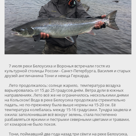
7 июля реки Белоусиха и Воронья встречали гостя из
культурной столицы России - Санкт-Петербурга, Василия и старых
друзей англичанина Тони и немца Герхарда.
Лето продолжалось: солнце жарило, температура воздуха
варьировалась от 15 до 25 градусов днём. Ветра дули в южных
направлениях. Лето всё же не ограничилось несколькими днями
на Кольском! Вода в реке Белоусиха продолжала стремительно
падать, но по-прежнему была выше нормы на 15-20 см. Её
температура колебалась между 15-16 градусами. Тундра зацвела и
ожила: заполонившая всё вокруг зелень, стала постепенно
разбавляться яркими и пестрыми северными цветами и травами,
от комаров не было покоя.
Тони, поймавший два года назад три сёмги на реке Белоусиха,