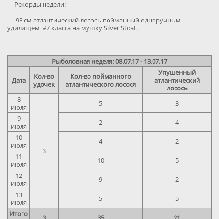
Рекорды недели:
93 см атлантический лосось пойманный одноручным
удилищем #7 класса на мушку Silver Stoat.
Рыболовная неделя: 08.07.17 - 13.07.17
Упущенный
Кол-во
Кол-во пойманного
Дата
атлантический
удочек
атлантического лосося
лосось
8
5
3
июля
9
2
4
июля
10
4
2
июля
3
11
10
5
июля
12
9
2
июля
13
5
5
июля
Итого
3
35
21