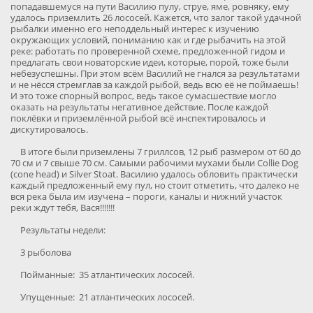
попадавшемуся на пути Василию пулу, струе, яме, ровняку, ему
удалось приземлить 26 лососей. Кажется, что залог такой удачной
рыбалки именно его неподдельный интерес к изучению
окружающих условий, пониманию как и где рыбачить на этой
реке: работать по проверенной схеме, предложенной гидом и
предлагать свои новаторские идеи, которые, порой, тоже были
небезуспешны. При этом всём Василий не гнался за результатами
и не нёсся стремглав за каждой рыбой, ведь всю её не поймаешь!
И это тоже спорный вопрос, ведь такое сумасшествие могло
оказать на результаты негативное действие. После каждой
поклёвки и приземлённой рыбой всё инспектировалось и
дискутировалось.
В итоге были приземлены 7 гриллсов, 12 рыб размером от 60 до
70 см и 7 свыше 70 см. Самыми рабочими мухами были Collie Dog
(cone head) и Silver Stoat. Василию удалось обловить практически
каждый предложенный ему пул, но стоит отметить, что далеко не
вся река была им изучена – пороги, каналы и нижний участок
реки ждут тебя, Вася!!!!!!!
Результаты недели:
3 рыболова
Пойманные: 35 атлантических лососей.
Упущенные: 21 атлантических лососей.