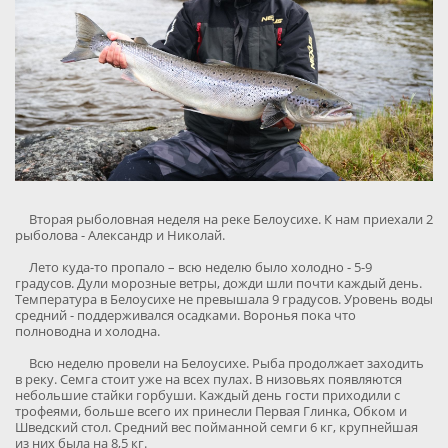
Вторая рыболовная неделя на реке Белоусихе. К нам приехали 2
рыболова - Александр и Николай.
Лето куда-то пропало – всю неделю было холодно - 5-9
градусов. Дули морозные ветры, дожди шли почти каждый день.
Температура в Белоусихе не превышала 9 градусов. Уровень воды
средний - поддерживался осадками. Воронья пока что
полноводна и холодна.
Всю неделю провели на Белоусихе. Рыба продолжает заходить
в реку. Семга стоит уже на всех пулах. В низовьях появляются
небольшие стайки горбуши. Каждый день гости приходили с
трофеями, больше всего их принесли Первая Глинка, Обком и
Шведский стол. Средний вес пойманной семги 6 кг, крупнейшая
из них была на 8,5 кг.