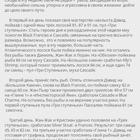
Сходы в эту неделю были не редки – рыба, заходящая из моря,
необычайно сильна, упорна и агрессивна в своем желании дойти
до цели своего пути.
В первый же день показал своё мастерство нахлыста Дэвид,
поймав с одной ямы трёх лососей 81, 87 и 91 см, пул «Три
ступеньки». Стать героем дня и рекордсменом этой недели ему
помогли Black Francies и Cascade, связанные на крючке восьмого
размера. Возможно, это и повлияло на популярность
вышеуказанных мух в эту неделю, большая часть
Атлантического лосося была пойма именно на них. Не остались
без рыбы также Даниэль, Жан-Жак и Лоран. На «Обкоме» поймана
рыба 84 см на муху Cascade. На «Большом камне» сработал Ally’s
Shrimp, который помог приземлить лосося 84 см, и еще один 74
см самец – пул «Три Ступеньки», муха Cascade.
Второй день принёс пять рыб. Опять отличился Дэвид: на
«Большом Камне», снова на Black Frances, он поймал самку 82 и
самца 60 см. Жан Пьер также приземлил двух гриллсов: 49 и 57 см
на «Глине 1» и «Инспекторской Яме», сработали Cascade и Blue
Сharme. Не остались без рыбы и на верхнем участке реки. На
первой ступеньке пула «Три ступеньки» Паскалем поймана 81 см
самочка.
Третий день. Жан-Жак и Кристиан удачно половили на «Трёх
ступеньках», сработали Silver Stoat и Frances. Результат: три самца
45, 65 и 82 см. На третьем участке сработала «Глина 1». Дэвид, не
отставая от графика, продолжает пополнять свой рыбный зачёт.