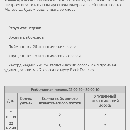
новые друзья восхитили нас своим шармом, постоянно хорошим
настроением, отличным чувством юмора и своей галантностью.
Мы всегда будем рады видеть их снова.
Результат недели:
Восемь рыболовов
Пойманные: 26 атлантических лосося
Упущенные: 16 атлантических лососей
Рекорд недели - 91 см атлантический лосось был пройман
удилищем свитч # 7 класса на муху Black Francies.
Рыболовная неделя: 21.06.16 - 26.06.16
Упущенный
Кол-во
Кол-во пойманного
Дата
атлантический
удочек
атлантического лосося
лосось
21
6
7
июня
22
5
2
июня