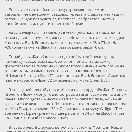
На этот раз поймана тинда 54 см на муху Red Butt.
Лосось, активно обживая реку, проявляет видимое
безразличие к внешним раздражителям и это заставляет наших
гостей и гидов потрудиться, проявляя изобретательность и
настойчивость для достижения своей цели.
День четвертый. Героями дня стали Доминик и Жан-Жак, и
снова Дэвид. На первом участке сработали «Золотая Яма» и «Два
Камня», на Black Frances приземлены две сёмги 68 и 75 см. На
«Обкоме» также на Black Frances поймана рыба 70 см.
Пятый день. Жан-Жак наконец-то побил свой рекорд: под
чётким руководством гида Сергея он поймал 85 см самку,
сработала муха Frances на «Обкомовоской Яме» и чуть позже на
«Глине 1» 84 см самца, муха Cascade . Паскаль обловил
«Шведский стол», сёмга 72 см и опять же Black Francies, Доминик
взял на «Золотой Яме» 72 см экземпляр, муха Green Butt.
В последний шестой день рыбалки на рекорд шёл Жан-Пьер: на
«Золотой Яме» клюнул одно метровый гигант, замеченный днём
ранее. Около десяти минут он таскал рыбака по пулу, но камни
сделали своё дело – леска оборвалась. Спустя какое-то время там
же Жан Пьер приземлил 75 и 74 см самцов на муху Willigun. Тем
временем Лоран приземлил две рыбы 64 и 74 см на Black Frances
на «Глине 1» и «Обкомовской Яме».
Впервые река Белоусиха встречала гостей из Франции. Наши