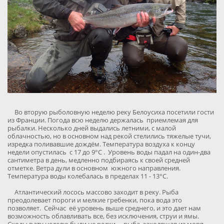
Во вторую рыболовную неделю реку Белоусиха посетили гости
из Франции. Погода всю неделю держалась приемлемая для
рыбалки. Несколько дней выдались летними, с малой
облачностью, но в основном над рекой стелились тяжелые тучи,
изредка поливавшие дождём. Температура воздуха к концу
недели опустилась с 17 до 9°С . Уровень воды падал на один-два
сантиметра в день, медленно подбираясь к своей средней
отметке. Ветра дули в основном южного направления.
Температура воды колебалась в пределах 11 - 13°С.
Атлантический лосось массово заходит в реку. Рыба
преодолевает пороги и мелкие гребенки, пока вода это
позволяет. Сейчас её уровень выше среднего, и это дает нам
возможность облавливать все, без исключения, струи и ямы.