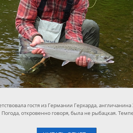
тствовала гостя из Германии Герхарда, англичанина 
 Погода, откровенно говоря, была не рыбацкая. Темпе